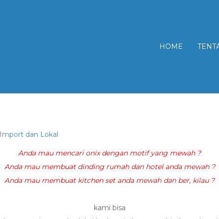
HOME
TENT
 Import dan Lokal
Anda mau mencari onix dengan motif yang mewah ?
Anda mau membuat dinding rumah dan hotel anda mewah ?
Anda mau membuat kitchen set anda mewah dan ber, kilau ?
kami bisa