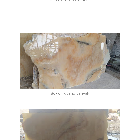
onix uk 60 x 200 murah
stok onix yang banyak